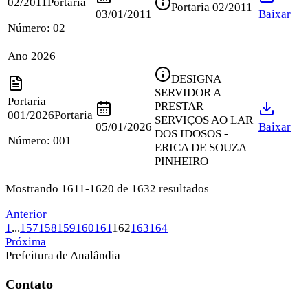
02/2011
Portaria
Portaria 02/2011
03/01/2011
Baixar
Número:
02
Ano 2026
DESIGNA
SERVIDOR A
Portaria
PRESTAR
001/2026
Portaria
SERVIÇOS AO LAR
05/01/2026
Baixar
DOS IDOSOS -
Número:
001
ERICA DE SOUZA
PINHEIRO
Mostrando 1611-1620 de 1632 resultados
Anterior
1
...
157
158
159
160
161
162
163
164
Próxima
Prefeitura de Analândia
Contato