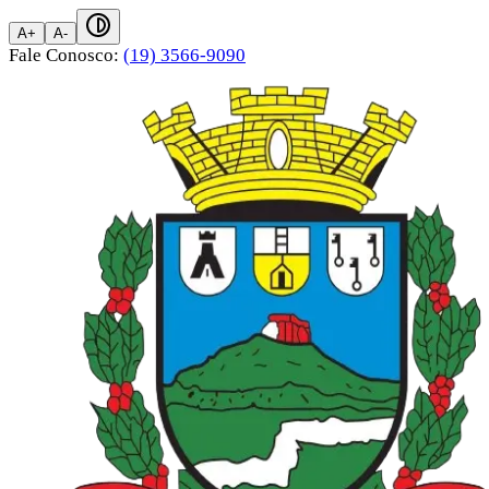
A+
A-
Fale Conosco:
(19) 3566-9090