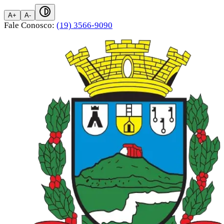
A+
A-
Fale Conosco:
(19) 3566-9090