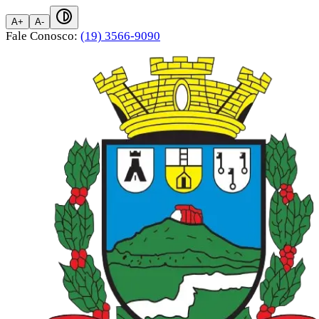
A+
A-
Fale Conosco:
(19) 3566-9090