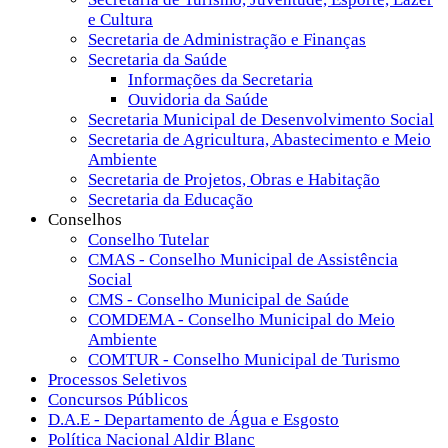
e Cultura
Secretaria de Administração e Finanças
Secretaria da Saúde
Informações da Secretaria
Ouvidoria da Saúde
Secretaria Municipal de Desenvolvimento Social
Secretaria de Agricultura, Abastecimento e Meio
Ambiente
Secretaria de Projetos, Obras e Habitação
Secretaria da Educação
Conselhos
Conselho Tutelar
CMAS - Conselho Municipal de Assistência
Social
CMS - Conselho Municipal de Saúde
COMDEMA - Conselho Municipal do Meio
Ambiente
COMTUR - Conselho Municipal de Turismo
Processos Seletivos
Concursos Públicos
D.A.E - Departamento de Água e Esgosto
Política Nacional Aldir Blanc