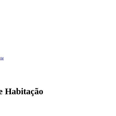
nte
 e Habitação