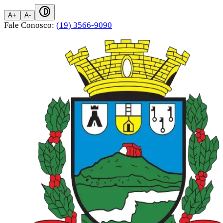
A+
A-
Fale Conosco:
(19) 3566-9090