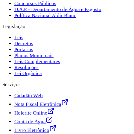
Concursos Públicos
D.A.E - Departamento de Água e Esgosto
Política Nacional Aldir Blanc
Legislação
Leis
Decretos
Portarias
Planos Municipais
Leis Complementares
Resoluções
Lei Orgânica
Serviços
Cidadão Web
Nota Fiscal Eletrônica
Holerite Online
Conta de Água
Livro Eletrônico