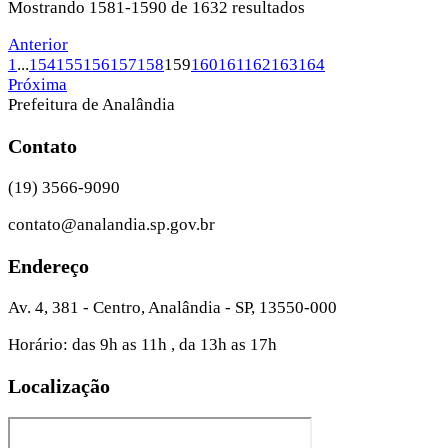
Mostrando 1581-1590 de 1632 resultados
Anterior
1
...
154
155
156
157
158
159
160
161
162
163
164
Próxima
Prefeitura de Analândia
Contato
(19) 3566-9090
contato@analandia.sp.gov.br
Endereço
Av. 4, 381 - Centro, Analândia - SP, 13550-000
Horário: das 9h as 11h , da 13h as 17h
Localização