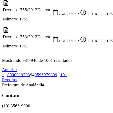
Decreto 1755/2012
Decreto
25/07/2012
DECRETO 175
Número:
1755
Decreto 1753/2012
Decreto
11/07/2012
DECRETO 175
Número:
1753
Mostrando 931-940 de 1001 resultados
Anterior
1
...
89
90
91
92
93
94
95
96
97
98
99
...
101
Próxima
Prefeitura de Analândia
Contato
(19) 3566-9090