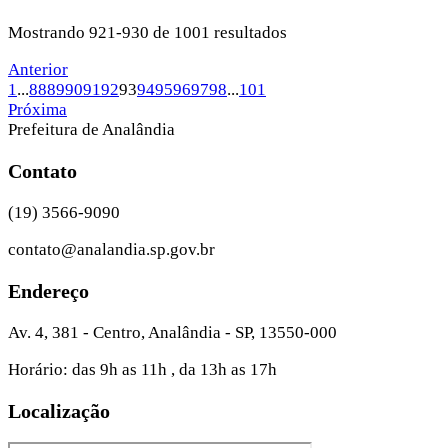
Mostrando 921-930 de 1001 resultados
Anterior
1
...
88
89
90
91
92
93
94
95
96
97
98
...
101
Próxima
Prefeitura de Analândia
Contato
(19) 3566-9090
contato@analandia.sp.gov.br
Endereço
Av. 4, 381 - Centro, Analândia - SP, 13550-000
Horário: das 9h as 11h , da 13h as 17h
Localização