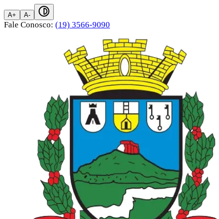
A+
A-
Fale Conosco:
(19) 3566-9090