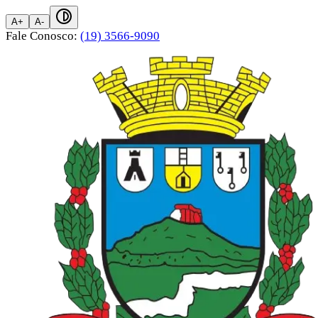
A+
A-
Fale Conosco:
(19) 3566-9090