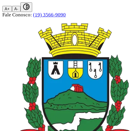
A+
A-
Fale Conosco:
(19) 3566-9090